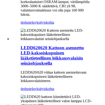
korkealaatuiset OSRAM-lamput, värilämpötila
3000–5000 K säädettävä, CRI yli 98,
valaistusvoimakkuus voi olla jopa 160 000
luksia.
tiedustelu
yksityiskohta
LEDD620620 Kattoon asennettu
LED-kaksoiskupuinen
lääketieteellinen leikkausvalaisin
seinäohjauksella
LEDD620/620 viittaa kattoon asennettavaan
kaksoiskupuiseen lääketieteelliseen
leikkausvalaisimeen.
tiedustelu
yksityiskohta