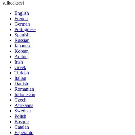
sulkeaksesi
English
French
German
Portuguese
Spanish
Russian
Japanese
Korean
Arabic
Irish
Greek
Turkish
Italian
Danish
Romanian
Indonesian
Czech
Afrikaans
Swedish
Polish
Basque
Catalan
Esperanto