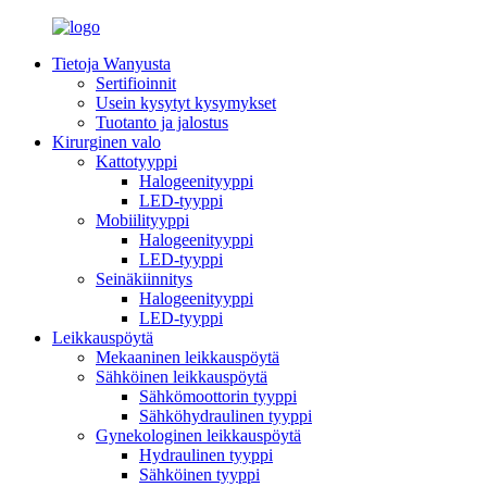
Tietoja Wanyusta
Sertifioinnit
Usein kysytyt kysymykset
Tuotanto ja jalostus
Kirurginen valo
Kattotyyppi
Halogeenityyppi
LED-tyyppi
Mobiilityyppi
Halogeenityyppi
LED-tyyppi
Seinäkiinnitys
Halogeenityyppi
LED-tyyppi
Leikkauspöytä
Mekaaninen leikkauspöytä
Sähköinen leikkauspöytä
Sähkömoottorin tyyppi
Sähköhydraulinen tyyppi
Gynekologinen leikkauspöytä
Hydraulinen tyyppi
Sähköinen tyyppi