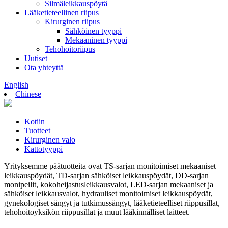
Silmäleikkauspöytä
Lääketieteellinen riipus
Kirurginen riipus
Sähköinen tyyppi
Mekaaninen tyyppi
Tehohoitoriipus
Uutiset
Ota yhteyttä
English
Chinese
Kotiin
Tuotteet
Kirurginen valo
Kattotyyppi
Yrityksemme päätuotteita ovat TS-sarjan monitoimiset mekaaniset
leikkauspöydät, TD-sarjan sähköiset leikkauspöydät, DD-sarjan
monipeilit, kokoheijastusleikkausvalot, LED-sarjan mekaaniset ja
sähköiset leikkausvalot, hydrauliset monitoimiset leikkauspöydät,
gynekologiset sängyt ja tutkimussängyt, lääketieteelliset riippusillat,
tehohoitoyksikön riippusillat ja muut lääkinnälliset laitteet.