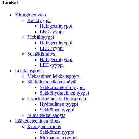
Luokat
Kirurginen valo
Kattotyyppi
Halogeenityyppi
LED-tyyppi
Mobiilityyppi
Halogeenityyppi
LED-tyyppi
Seinäkiinnitys
Halogeenityyppi
LED-tyyppi
Leikkauspöytä
Mekaaninen leikkauspöytä
Sähköinen leikkauspöytä
Sähkömoottorin tyyppi
Sähköhydraulinen tyyppi
Gynekologinen leikkauspöytä
Hydraulinen tyyppi
Sähköinen tyyppi
Silmäleikkauspöytä
Lääketieteellinen riipus
Kirurginen riipus
Sähköinen tyyppi
Mekaaninen tyyppi