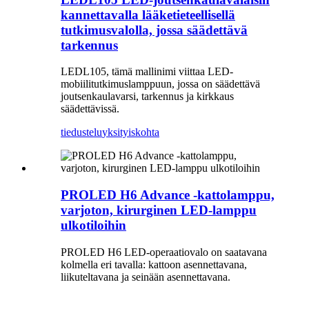
kannettavalla lääketieteellisellä
tutkimusvalolla, jossa säädettävä
tarkennus
LEDL105, tämä mallinimi viittaa LED-
mobiilitutkimuslamppuun, jossa on säädettävä
joutsenkaulavarsi, tarkennus ja kirkkaus
säädettävissä.
tiedustelu
yksityiskohta
PROLED H6 Advance -kattolamppu,
varjoton, kirurginen LED-lamppu
ulkotiloihin
PROLED H6 LED-operaatiovalo on saatavana
kolmella eri tavalla: kattoon asennettavana,
liikuteltavana ja seinään asennettavana.