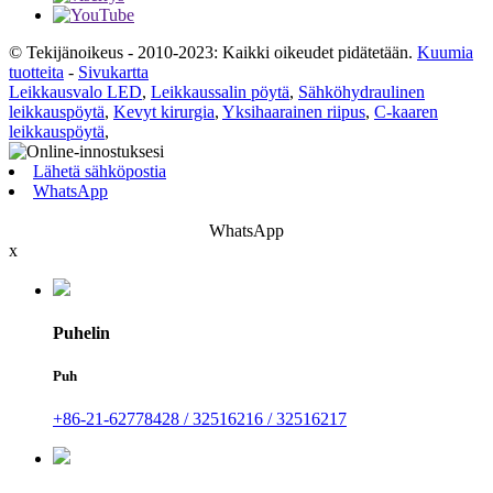
© Tekijänoikeus - 2010-2023: Kaikki oikeudet pidätetään.
Kuumia
tuotteita
-
Sivukartta
Leikkausvalo LED
,
Leikkaussalin pöytä
,
Sähköhydraulinen
leikkauspöytä
,
Kevyt kirurgia
,
Yksihaarainen riipus
,
C-kaaren
leikkauspöytä
,
Lähetä sähköpostia
WhatsApp
WhatsApp
x
Puhelin
Puh
+86-21-62778428 / 32516216 / 32516217