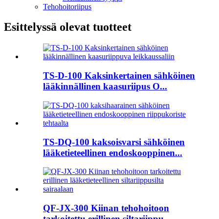
Tehohoitoriipus
Esittelyssä olevat tuotteet
TS-D-100 Kaksinkertainen sähköinen
lääkinnällinen kaasuriipus O...
TS-DQ-100 kaksoisvarsi sähköinen
lääketieteellinen endoskooppinen...
QF-JX-300 Kiinan tehohoitoon
tarkoitettu erillinen siltariippu...