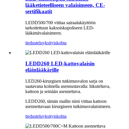
lääketieteelliseen valaisimeen, CE-
sertifikaatit
LEDD500/700 viittaa sairaalakäyttöön
tarkoitettuun kaksoiskupoliseen LED-
lääkintävalaisimeen.
tiedustelu
yksityiskohta
LEDD260 LED-kattovalaisin
eläinlääkärille
LED260-kirurgisen tutkimusvalon sarja on
saatavana kolmella asennustavalla: liikuteltava,
kattoon ja seinään asennettava.
LEDD260, tämän mallin nimi viittaa kattoon
asennettavaan kirurgiseen tutkimusvalaisimeen.
tiedustelu
yksityiskohta