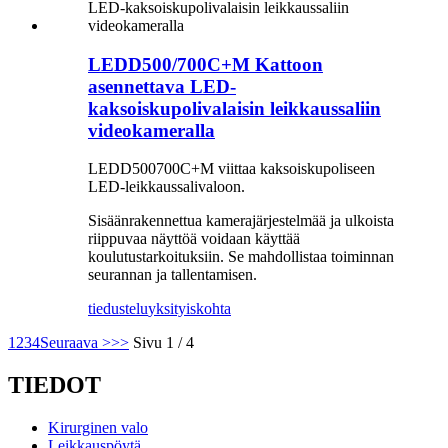
LEDD500/700C+M Kattoon
asennettava LED-
kaksoiskupolivalaisin leikkaussaliin
videokameralla
LEDD500700C+M viittaa kaksoiskupoliseen
LED-leikkaussalivaloon.
Sisäänrakennettua kamerajärjestelmää ja ulkoista
riippuvaa näyttöä voidaan käyttää
koulutustarkoituksiin. Se mahdollistaa toiminnan
seurannan ja tallentamisen.
tiedustelu
yksityiskohta
1
2
3
4
Seuraava >
>>
Sivu 1 / 4
TIEDOT
Kirurginen valo
Leikkauspöytä