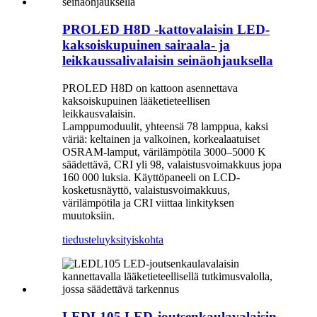
PROLED H8D -kattovalaisin LED-
kaksoiskupuinen sairaala- ja
leikkaussalivalaisin seinäohjauksella
PROLED H8D on kattoon asennettava
kaksoiskupuinen lääketieteellisen
leikkausvalaisin.
Lamppumoduulit, yhteensä 78 lamppua, kaksi
väriä: keltainen ja valkoinen, korkealaatuiset
OSRAM-lamput, värilämpötila 3000–5000 K
säädettävä, CRI yli 98, valaistusvoimakkuus jopa
160 000 luksia. Käyttöpaneeli on LCD-
kosketusnäyttö, valaistusvoimakkuus,
värilämpötila ja CRI viittaa linkityksen
muutoksiin.
tiedustelu
yksityiskohta
LEDL105 LED-joutsenkaulavalaisin