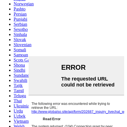
Norwegian
Pashto
Persian
Punjabi
Serbian
Sesotho
Sinhala
Slovak
Slovenian
Somali
Samoan
Scots Gaelic
Shona
Sindhi
Sundanese
Swahili
Tajik
Tamil
Telugu
Thai
Ukrainian
Urdu
Uzbek
Vietnamese
Welsh