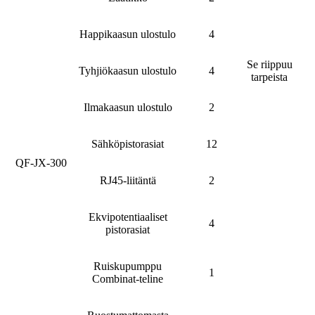
Happikaasun ulostulo
4
Se riippuu
Tyhjiökaasun ulostulo
4
tarpeista
Ilmakaasun ulostulo
2
Sähköpistorasiat
12
QF-JX-300
RJ45-liitäntä
2
Ekvipotentiaaliset
4
pistorasiat
Ruiskupumppu
1
Combinat-teline