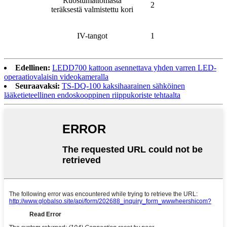
Ruostumattomasta
2
teräksestä valmistettu kori
IV-tangot
1
Edellinen:
LEDD700 kattoon asennettava yhden varren LED-
operaatiovalaisin videokameralla
Seuraavaksi:
TS-DQ-100 kaksihaarainen sähköinen
lääketieteellinen endoskooppinen riippukoriste tehtaalta