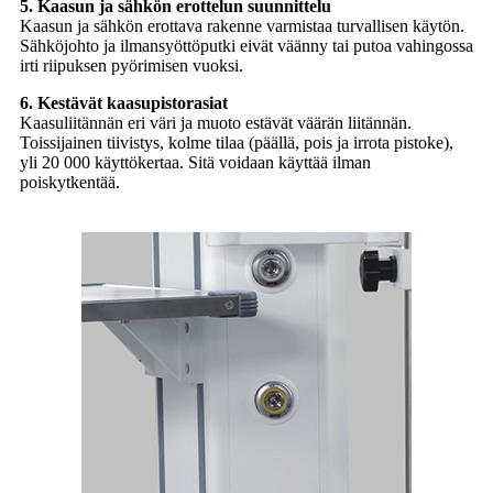
5. Kaasun ja sähkön erottelun suunnittelu
Kaasun ja sähkön erottava rakenne varmistaa turvallisen käytön.
Sähköjohto ja ilmansyöttöputki eivät väänny tai putoa vahingossa
irti riipuksen pyörimisen vuoksi.
6. Kestävät kaasupistorasiat
Kaasuliitännän eri väri ja muoto estävät väärän liitännän.
Toissijainen tiivistys, kolme tilaa (päällä, pois ja irrota pistoke),
yli 20 000 käyttökertaa. Sitä voidaan käyttää ilman
poiskytkentää.