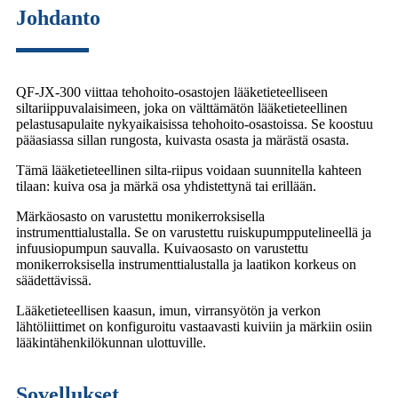
Johdanto
QF-JX-300 viittaa tehohoito-osastojen lääketieteelliseen
siltariippuvalaisimeen, joka on välttämätön lääketieteellinen
pelastusapulaite nykyaikaisissa tehohoito-osastoissa. Se koostuu
pääasiassa sillan rungosta, kuivasta osasta ja märästä osasta.
Tämä lääketieteellinen silta-riipus voidaan suunnitella kahteen
tilaan: kuiva osa ja märkä osa yhdistettynä tai erillään.
Märkäosasto on varustettu monikerroksisella
instrumenttialustalla. Se on varustettu ruiskupumpputelineellä ja
infuusiopumpun sauvalla. Kuivaosasto on varustettu
monikerroksisella instrumenttialustalla ja laatikon korkeus on
säädettävissä.
Lääketieteellisen kaasun, imun, virransyötön ja verkon
lähtöliittimet on konfiguroitu vastaavasti kuiviin ja märkiin osiin
lääkintähenkilökunnan ulottuville.
Sovellukset