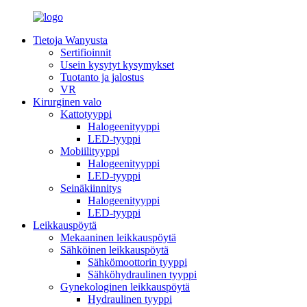
Tietoja Wanyusta
Sertifioinnit
Usein kysytyt kysymykset
Tuotanto ja jalostus
VR
Kirurginen valo
Kattotyyppi
Halogeenityyppi
LED-tyyppi
Mobiilityyppi
Halogeenityyppi
LED-tyyppi
Seinäkiinnitys
Halogeenityyppi
LED-tyyppi
Leikkauspöytä
Mekaaninen leikkauspöytä
Sähköinen leikkauspöytä
Sähkömoottorin tyyppi
Sähköhydraulinen tyyppi
Gynekologinen leikkauspöytä
Hydraulinen tyyppi