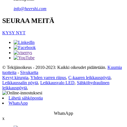
info@heershi.com
SEURAA MEITÄ
KYSY NYT
© Tekijänoikeus - 2010-2023: Kaikki oikeudet pidätetään.
Kuumia
tuotteita
-
Sivukartta
Kevyt kirurgia
,
Yhden varren riipus
,
C-kaaren leikkauspöytä
,
Leikkaussalin pöytä
,
Leikkausvalo LED
,
Sähköhydraulinen
leikkauspöytä
,
Lähetä sähköpostia
WhatsApp
WhatsApp
x