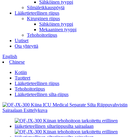
Sähköinen tyyppi
Silmäleikkauspöytä
Lääketieteellinen riipus
Kirurginen riipus
Sähköinen tyyppi
Mekaaninen tyyppi
Tehohoitoriipus
Uutiset
Ota yhteyttä
English
Chinese
Kotiin
Tuotteet
Lääketieteellinen riipus
Tehohoitoriipus
Lääketieteellinen silta-riipus