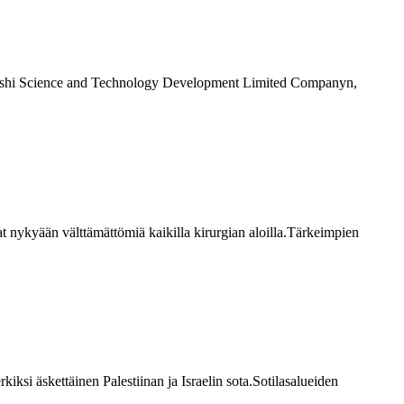
eershi Science and Technology Development Limited Companyn,
at nykyään välttämättömiä kaikilla kirurgian aloilla.Tärkeimpien
si äskettäinen Palestiinan ja Israelin sota.Sotilasalueiden