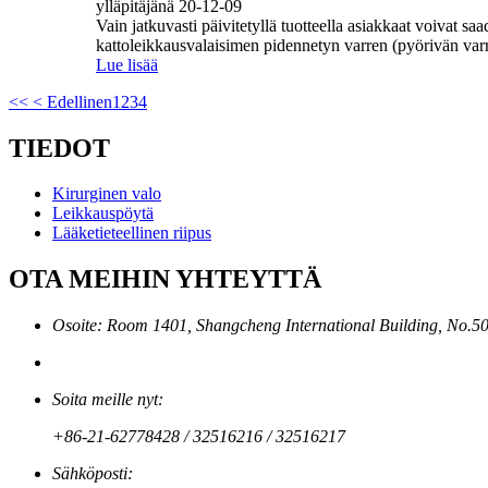
ylläpitäjänä 20-12-09
Vain jatkuvasti päivitetyllä tuotteella asiakkaat voiva
kattoleikkausvalaisimen pidennetyn varren (pyörivän varre
Lue lisää
<<
< Edellinen
1
2
3
4
TIEDOT
Kirurginen valo
Leikkauspöytä
Lääketieteellinen riipus
OTA MEIHIN YHTEYTTÄ
Osoite: Room 1401, Shangcheng International Building, No.
Soita meille nyt:
+86-21-62778428 / 32516216 / 32516217
Sähköposti: