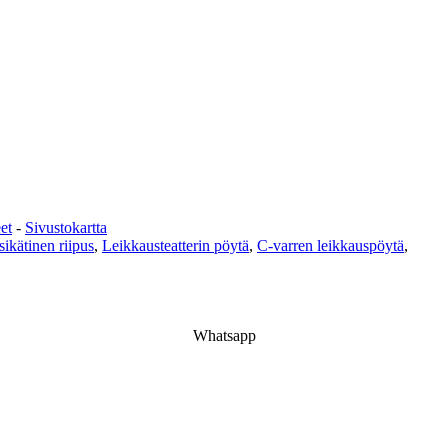
et
-
Sivustokartta
ikätinen riipus
,
Leikkausteatterin pöytä
,
C-varren leikkauspöytä
,
Whatsapp