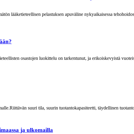
ämätön lääketieteellisen pelastuksen apuväline nykyaikaisessa tehohoidoss
tään?
teellisten osastojen luokittelu on tarkentunut, ja erikoiskevyistä vuoteist
.Riittävän suuri tila, suurin tuotantokapasiteetti, täydellinen tuotanto
timaassa ja ulkomailla