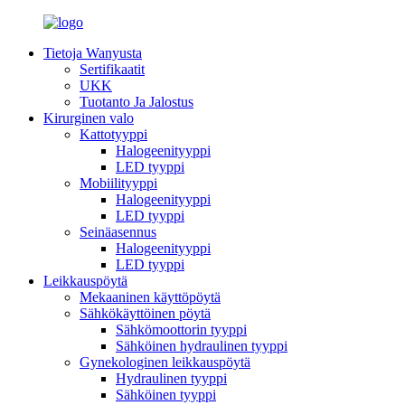
Tietoja Wanyusta
Sertifikaatit
UKK
Tuotanto Ja Jalostus
Kirurginen valo
Kattotyyppi
Halogeenityyppi
LED tyyppi
Mobiilityyppi
Halogeenityyppi
LED tyyppi
Seinäasennus
Halogeenityyppi
LED tyyppi
Leikkauspöytä
Mekaaninen käyttöpöytä
Sähkökäyttöinen pöytä
Sähkömoottorin tyyppi
Sähköinen hydraulinen tyyppi
Gynekologinen leikkauspöytä
Hydraulinen tyyppi
Sähköinen tyyppi