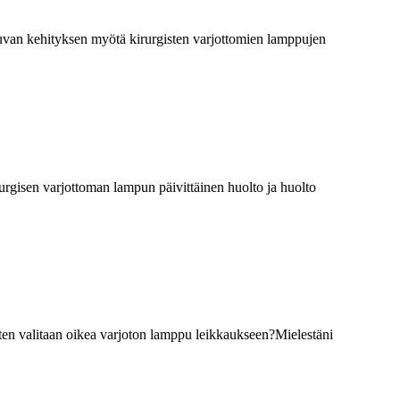
tkuvan kehityksen myötä kirurgisten varjottomien lamppujen
rurgisen varjottoman lampun päivittäinen huolto ja huolto
iten valitaan oikea varjoton lamppu leikkaukseen?Mielestäni