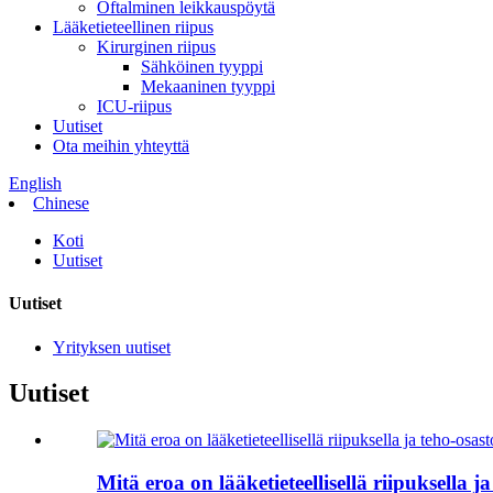
Oftalminen leikkauspöytä
Lääketieteellinen riipus
Kirurginen riipus
Sähköinen tyyppi
Mekaaninen tyyppi
ICU-riipus
Uutiset
Ota meihin yhteyttä
English
Chinese
Koti
Uutiset
Uutiset
Yrityksen uutiset
Uutiset
Mitä eroa on lääketieteellisellä riipuksella ja