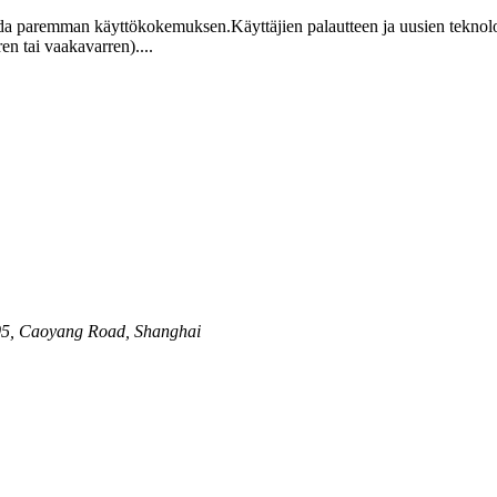
t saada paremman käyttökokemuksen.Käyttäjien palautteen ja uusien tek
n tai vaakavarren)....
505, Caoyang Road, Shanghai