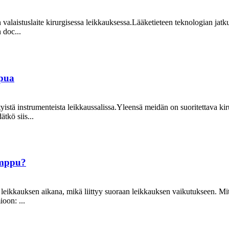
n valaistuslaite kirurgisessa leikkauksessa.Lääketieteen teknologian ja
 doc...
ppua
yistä instrumenteista leikkaussalissa.Yleensä meidän on suoritettava ki
tkö siis...
amppu?
 leikkauksen aikana, mikä liittyy suoraan leikkauksen vaikutukseen. M
oon: ...