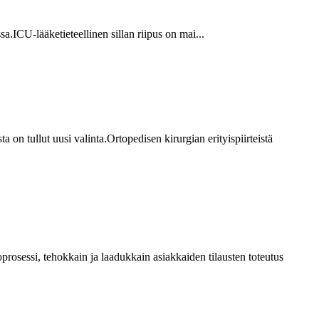
a.ICU-lääketieteellinen sillan riipus on mai...
a on tullut uusi valinta.Ortopedisen kirurgian erityispiirteistä
prosessi, tehokkain ja laadukkain asiakkaiden tilausten toteutus