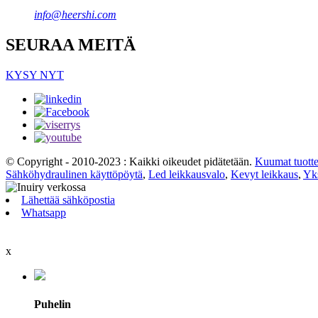
info@heershi.com
SEURAA MEITÄ
KYSY NYT
© Copyright - 2010-2023 : Kaikki oikeudet pidätetään.
Kuumat tuotte
Sähköhydraulinen käyttöpöytä
,
Led leikkausvalo
,
Kevyt leikkaus
,
Yks
Lähettää sähköpostia
Whatsapp
x
Puhelin