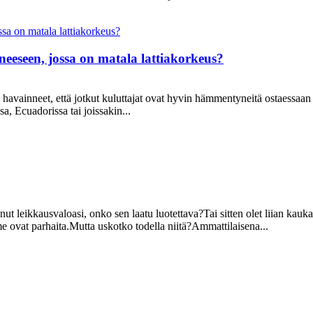
eeseen, jossa on matala lattiakorkeus?
ainneet, että jotkut kuluttajat ovat hyvin hämmentyneitä ostaessaan k
, Ecuadorissa tai joissakin...
ut leikkausvaloasi, onko sen laatu luotettava?Tai sitten olet liian kau
me ovat parhaita.Mutta uskotko todella niitä?Ammattilaisena...