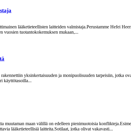
staja
mainen lääketieteellisten laitteiden valmistaja.Perustamme Hefei H
een vuosien tuotantokokemuksen mukaan,...
tä
a rakennettiin yksinkertaisuuden ja monipuolisuuden tarpeisiin, jotka ov
i käyttötasoilla...
 muutaman maan välillä on edelleen pienimuotoisia konflikteja.Esimerkik
avia lääketieteellisiä laitteita.Sotilaat, jotka olivat vakavasti...