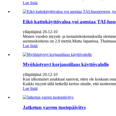
Lue lisää
Eikö kattokäyttövaloa voi asentaa TAI-huon
ylläpitäjänä 20-12-10
Monen vuoden myynti- ja tuotantokokemuksella olemme hav
asennuskorkeus on 2,9 metriä.Mutta Japanissa, Thaimaassa
Lue lisää
Myöhästynyt korjaustilaus käyttövalolle
ylläpitäjänä 20-12-10
Kun ulkomaiset asiakkaat sanovat, etten ole koskaan ostan
Kaikki myynti tällä hetkellä kertoo sinulle, että tuotteem
Lue lisää
Jatketun varren tuotepäivitys