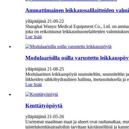
Ammattimainen leikkaussalilaitteiden valmi
ylläpitäjänä 21-09-22
Shanghai Wanyu Medical Equipment Co., Ltd. on ammatti
joka on erikoistunut leikkaushuonelaitteiden valmistuks
Lue lisää
Modulaarisilla osilla varustettu leikkauspöy
ylläpitäjänä 21-08-25
Modulaarinen leikkauspöytä suunniteltiin, suunniteltiin j
liikkeiden sähköhydraulinen hallinta, itsetasoituksella ja er
Lue lisää
Kenttätyöpöytä
ylläpitäjänä 21-05-26
Useimmat maailman maat ja alueet ovat rauhanaikaa, mutta
taistelukenttäsairaaloihin tarvitaan käytännöllisiä ja kannett