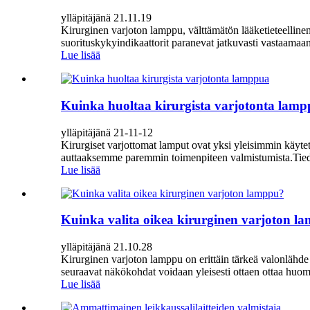
ylläpitäjänä 21.11.19
Kirurginen varjoton lamppu, välttämätön lääketieteelline
suorituskykyindikaattorit paranevat jatkuvasti vastaamaan
Lue lisää
Kuinka huoltaa kirurgista varjotonta lam
ylläpitäjänä 21-11-12
Kirurgiset varjottomat lamput ovat yksi yleisimmin käytet
auttaaksemme paremmin toimenpiteen valmistumista.Tiedä
Lue lisää
Kuinka valita oikea kirurginen varjoton l
ylläpitäjänä 21.10.28
Kirurginen varjoton lamppu on erittäin tärkeä valonlähde
seuraavat näkökohdat voidaan yleisesti ottaen ottaa huomi
Lue lisää