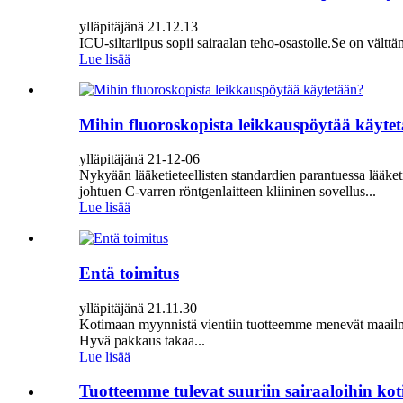
ylläpitäjänä 21.12.13
ICU-siltariipus sopii sairaalan teho-osastolle.Se on vältt
Lue lisää
Mihin fluoroskopista leikkauspöytää käyte
ylläpitäjänä 21-12-06
Nykyään lääketieteellisten standardien parantuessa lääketie
johtuen C-varren röntgenlaitteen kliininen sovellus...
Lue lisää
Entä toimitus
ylläpitäjänä 21.11.30
Kotimaan myynnistä vientiin tuotteemme menevät maailmalle
Hyvä pakkaus takaa...
Lue lisää
Tuotteemme tulevat suuriin sairaaloihin ko